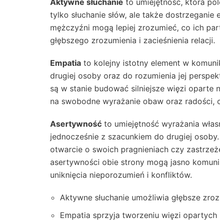
Aktywne słuchanie
to umiejętność, która po
tylko słuchanie słów, ale także dostrzeganie em
mężczyźni mogą lepiej zrozumieć, co ich part
głębszego zrozumienia i zacieśnienia relacji.
Empatia
to kolejny istotny element w komuni
drugiej osoby oraz do rozumienia jej perspe
są w stanie budować silniejsze więzi oparte
na swobodne wyrażanie obaw oraz radości, c
Asertywność
to umiejętność wyrażania włas
jednocześnie z szacunkiem do drugiej osoby.
otwarcie o swoich pragnieniach czy zastrzeżen
asertywności obie strony mogą jasno komuni
uniknięcia nieporozumień i konfliktów.
Aktywne słuchanie umożliwia głębsze zroz
Empatia sprzyja tworzeniu więzi opartych 