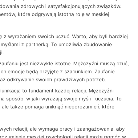
udowania zdrowych i satysfakcjonujących związków.
entów, które odgrywają istotną rolę w męskiej
 z wyrażaniem swoich uczuć. Warto, aby byli bardziej
i myślami z partnerką. To umożliwia zbudowanie
i.
zaufaniu jest niezwykle istotne. Mężczyźni muszą czuć,
ich emocje będą przyjęte z szacunkiem. Zaufanie
raz odkrywanie swoich prawdziwych potrzeb.
nikacja to fundament każdej relacji. Mężczyźni
 sposób, w jaki wyrażają swoje myśli i uczucia. To
, ale także pomaga uniknąć nieporozumień, które
owych relacji, ale wymaga pracy i zaangażowania, aby
rozumienie męskiej psychologii relacji może pomóc w