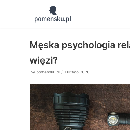
Skocz
do
treści
Męska psychologia rel
więzi?
by
pomensku.pl
1 lutego 2020