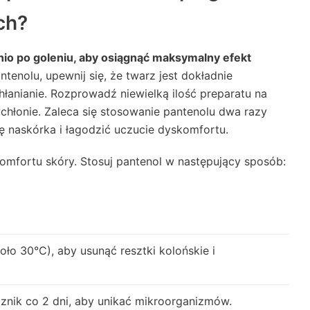
ch?
nio po goleniu, aby osiągnąć maksymalny efekt
tenolu, upewnij się, że twarz jest dokładnie
anianie. Rozprowadź niewielką ilość preparatu na
 wchłonie. Zaleca się stosowanie pantenolu dwa razy
ę naskórka i łagodzić uczucie dyskomfortu.
komfortu skóry. Stosuj pantenol w następujący sposób:
ło 30°C), aby usunąć resztki kolońskie i
ęcznik co 2 dni, aby unikać mikroorganizmów.