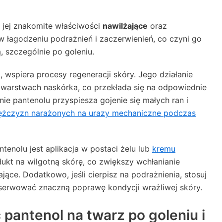
 jej znakomite właściwości
nawilżające
oraz
 w łagodzeniu podrażnień i zaczerwienień, co czyni go
 szczególnie po goleniu.
 wspiera procesy regeneracji skóry. Jego działanie
warstwach naskórka, co przekłada się na odpowiednie
nie pantenolu przyspiesza gojenie się małych ran i
żczyzn narażonych na urazy mechaniczne podczas
enolu jest aplikacja w postaci żelu lub
kremu
dukt na wilgotną skórę, co zwiększy wchłanianie
żające. Dodatkowo, jeśli cierpisz na podrażnienia, stosuj
obserwować znaczną poprawę kondycji wrażliwej skóry.
pantenol na twarz po goleniu i