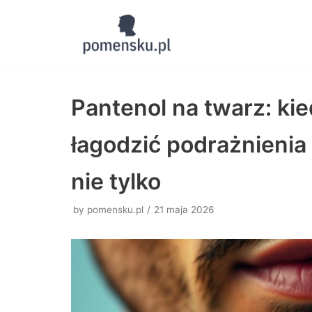
Skocz
do
treści
Pantenol na twarz: ki
łagodzić podrażnienia 
nie tylko
by
pomensku.pl
21 maja 2026