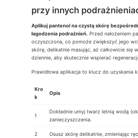
przy innych podrażnienia
Aplikuj pantenol na czystą skórę bezpośred
łagodzenia podrażnień.
Przed nałożeniem pan
oczyszczona, co pomoże zwiększyć jego wchł
skórę, delikatnie masując, aż całkowicie się
dziennie, aby skutecznie wspierać regeneracj
Prawidłowa aplikacja to klucz do uzyskania 
Kro
Opis
k
Dokładnie umyj twarz letnią wodą (oko
1
zanieczyszczenia.
2
Osusz skórę delikatnie, zmieniając r