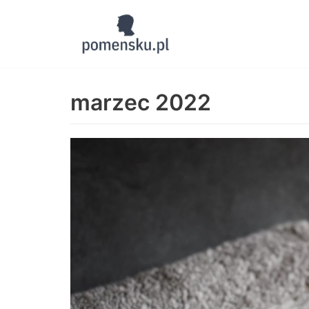
Skocz
do
treści
marzec 2022