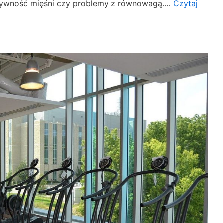
 sztywność mięśni czy problemy z równowagą.…
Czytaj