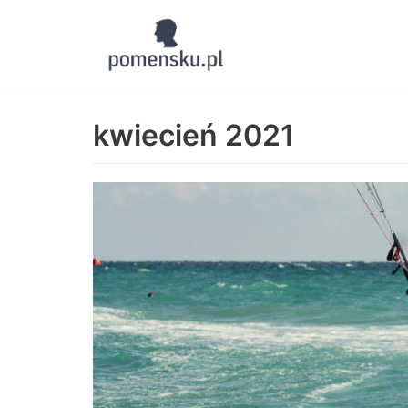
Skocz
do
treści
kwiecień 2021