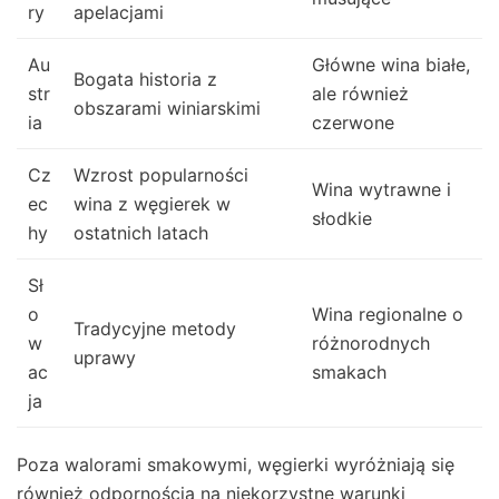
ry
apelacjami
Au
Główne wina białe,
Bogata historia z
str
ale również
obszarami winiarskimi
ia
czerwone
Cz
Wzrost popularności
Wina wytrawne i
ec
wina z węgierek w
słodkie
hy
ostatnich latach
Sł
o
Wina regionalne o
Tradycyjne metody
w
różnorodnych
uprawy
ac
smakach
ja
Poza walorami smakowymi, węgierki wyróżniają się
również odpornością na niekorzystne warunki