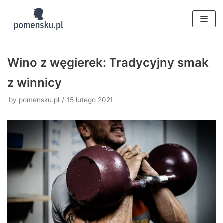
Skocz
do
treści
Wino z węgierek: Tradycyjny smak
z winnicy
by
pomensku.pl
15 lutego 2021