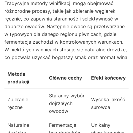
Tradycyjne metody winifikacji mogą obejmować
różnorodne procesy, takie jak zbieranie węgierek
ręcznie, co zapewnia staranność i selektywność w
doborze owoców. Następnie owoce są przetwarzane
w typowych dla danego regionu piwnicach, gdzie
fermentacja zachodzi w kontrolowanych warunkach.
W niektórych winnicach stosuje się naturalne drożdże,
co pozwala uzyskać bogatszy smak oraz aromat wina.
Metoda
Główne cechy
Efekt końcowy
produkcji
Staranny wybór
Zbieranie
Wysoka jakość
dojrzałych
ręczne
surowca
owoców
Naturalne
Fermentacja
Unikalny
drożdże
bez dodatków
charakter wina