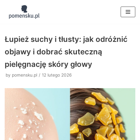
Skocz
do
treści
Łupież suchy i tłusty: jak odróżnić
objawy i dobrać skuteczną
pielęgnację skóry głowy
by
pomensku.pl
12 lutego 2026