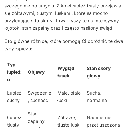
szczególnie po umyciu. Z kolei łupież tłusty przejawia
się żółtawymi, tłustymi łuskami, które są mocno
przylegające do skóry. Towarzyszy temu intensywny
łojotok, stan zapalny oraz i często nasilony świąd.
Oto główne różnice, które pomogą Ci odróżnić te dwa
typy łupieżu:
Typ
Wygląd
Stan skóry
łupież
Objawy
łusek
głowy
u
Łupież
Swędzenie
Małe, białe
Sucha,
suchy
, suchość
łuski
normalna
Stan
Łupież
Żółtawe,
Nadmiernie
zapalny,
tłusty
tłuste łuski
przetłuszczona