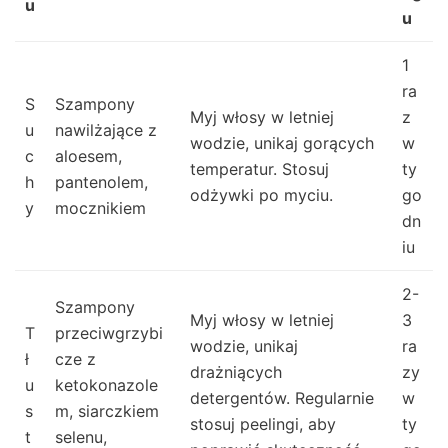
u
u
1
ra
S
Szampony
Myj włosy w letniej
z
u
nawilżające z
wodzie, unikaj gorących
w
c
aloesem,
temperatur. Stosuj
ty
h
pantenolem,
odżywki po myciu.
go
y
mocznikiem
dn
iu
2-
Szampony
Myj włosy w letniej
3
T
przeciwgrzybi
wodzie, unikaj
ra
ł
cze z
drażniących
zy
u
ketokonazole
detergentów. Regularnie
w
s
m, siarczkiem
stosuj peelingi, aby
ty
t
selenu,