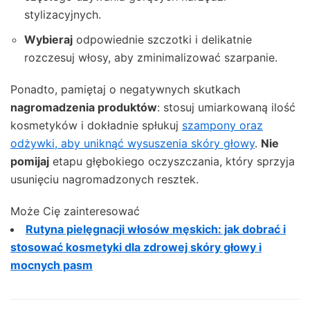
stylizacyjnych.
Wybieraj
odpowiednie szczotki i delikatnie
rozczesuj włosy, aby zminimalizować szarpanie.
Ponadto, pamiętaj o negatywnych skutkach
nagromadzenia produktów
: stosuj umiarkowaną ilość
kosmetyków i dokładnie spłukuj
szampony oraz
odżywki, aby uniknąć wysuszenia skóry głowy
.
Nie
pomijaj
etapu głębokiego oczyszczania, który sprzyja
usunięciu nagromadzonych resztek.
Może Cię zainteresować
Rutyna pielęgnacji włosów męskich: jak dobrać i
stosować kosmetyki dla zdrowej skóry głowy i
mocnych pasm