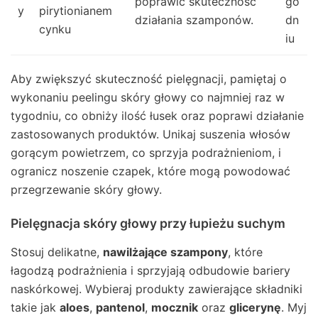
poprawić skuteczność
go
y
pirytionianem
działania szamponów.
dn
cynku
iu
Aby zwiększyć skuteczność pielęgnacji, pamiętaj o
wykonaniu peelingu skóry głowy co najmniej raz w
tygodniu, co obniży ilość łusek oraz poprawi działanie
zastosowanych produktów. Unikaj suszenia włosów
gorącym powietrzem, co sprzyja podrażnieniom, i
ogranicz noszenie czapek, które mogą powodować
przegrzewanie skóry głowy.
Pielęgnacja skóry głowy przy łupieżu suchym
Stosuj delikatne,
nawilżające szampony
, które
łagodzą podrażnienia i sprzyjają odbudowie bariery
naskórkowej. Wybieraj produkty zawierające składniki
takie jak
aloes
,
pantenol
,
mocznik
oraz
glicerynę
. Myj