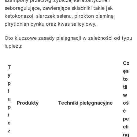
szampony przeciwgrzybicze, keratolityczne i
seboregulujące, zawierające składniki takie jak
ketokonazol, siarczek selenu, pirokton olaminę,
pirytionian cynku oraz kwas salicylowy.
Oto kluczowe zasady pielęgnacji w zależności od typu
łupieżu:
Cz
T
ęs
y
to
p
tli
ł
w
u
Produkty
Techniki pielęgnacyjne
oś
p
ć
i
pe
e
eli
ż
ng