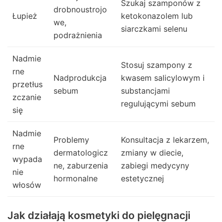
Szukaj szamponów z
drobnoustrojo
Łupież
ketokonazolem lub
we,
siarczkami selenu
podrażnienia
Nadmie
Stosuj szampony z
rne
Nadprodukcja
kwasem salicylowym i
przetłus
sebum
substancjami
zczanie
regulującymi sebum
się
Nadmie
Problemy
Konsultacja z lekarzem,
rne
dermatologicz
zmiany w diecie,
wypada
ne, zaburzenia
zabiegi medycyny
nie
hormonalne
estetycznej
włosów
Jak działają kosmetyki do pielęgnacji