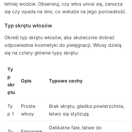
letniej wodzie. Obserwuj, czy włos unosi się, zanurza
się czy opada na dno, co wskaże na jego porowatość.
Typ skrętu włosów
Określ typ skrętu włosów, aby skutecznie dobrać
odpowiednie kosmetyki do pielęgnacji. Włosy dzielą
się na cztery główne typy skrętu:
Ty
p
Opis
Typowe cechy
skr
ętu
Ty
Proste
Brak skrętu, gładka powierzchnia,
p 1
włosy
łatwo się stylizują
Delikatne fale, łatwe do
Ty
Falowane