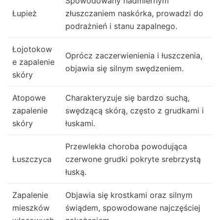
Spowodowany nadmiernym
Łupież
złuszczaniem naskórka, prowadzi do
podrażnień i stanu zapalnego.
Łojotokow
Oprócz zaczerwienienia i łuszczenia,
e zapalenie
objawia się silnym swędzeniem.
skóry
Atopowe
Charakteryzuje się bardzo suchą,
zapalenie
swędzącą skórą, często z grudkami i
skóry
łuskami.
Przewlekła choroba powodująca
Łuszczyca
czerwone grudki pokryte srebrzystą
łuską.
Zapalenie
Objawia się krostkami oraz silnym
mieszków
świądem, spowodowane najczęściej