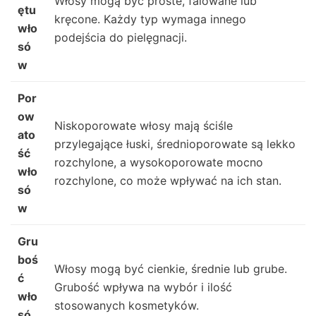
Włosy mogą być proste, falowane lub
ętu
kręcone. Każdy typ wymaga innego
wło
podejścia do pielęgnacji.
só
w
Por
ow
Niskoporowate włosy mają ściśle
ato
przylegające łuski, średnioporowate są lekko
ść
rozchylone, a wysokoporowate mocno
wło
rozchylone, co może wpływać na ich stan.
só
w
Gru
boś
Włosy mogą być cienkie, średnie lub grube.
ć
Grubość wpływa na wybór i ilość
wło
stosowanych kosmetyków.
só