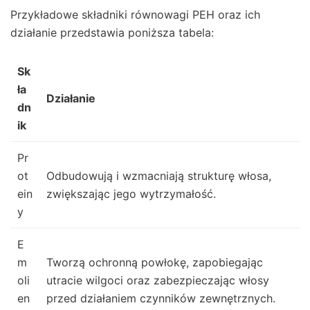
Przykładowe składniki równowagi PEH oraz ich
działanie przedstawia poniższa tabela:
Sk
ła
Działanie
dn
ik
Pr
ot
Odbudowują i wzmacniają strukturę włosa,
ein
zwiększając jego wytrzymałość.
y
E
m
Tworzą ochronną powłokę, zapobiegając
oli
utracie wilgoci oraz zabezpieczając włosy
en
przed działaniem czynników zewnętrznych.