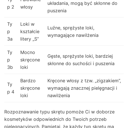
układania, mogą być skłonne do
p 2
włosy
puszenia
Ty
Loki w
Luźne, sprężyste loki,
p
kształcie
wymagające nawilżenia
3a
litery „S”
Ty
Mocno
Gęste, sprężyste loki, bardziej
p
skręcone
skłonne do suchości i puszenia
3b
loki
Bardzo
Kręcone włosy z tzw. „zigzakiem”,
Ty
skręcone
wymagają znacznej pielęgnacji i
p 4
loki
nawilżenia
Rozpoznawanie typu skrętu pomoże Ci w doborze
kosmetyków odpowiednich do Twoich potrzeb
pielęgnacyjnych. Pamiętaj, że każdy typ skrętu ma