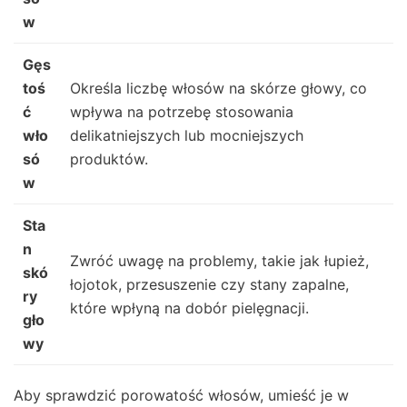
w
Gęs
toś
Określa liczbę włosów na skórze głowy, co
ć
wpływa na potrzebę stosowania
wło
delikatniejszych lub mocniejszych
só
produktów.
w
Sta
n
Zwróć uwagę na problemy, takie jak łupież,
skó
łojotok, przesuszenie czy stany zapalne,
ry
które wpłyną na dobór pielęgnacji.
gło
wy
Aby sprawdzić porowatość włosów, umieść je w