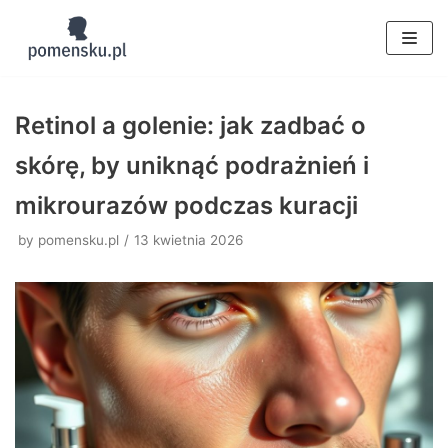
Skocz
do
treści
Retinol a golenie: jak zadbać o
skórę, by uniknąć podrażnień i
mikrourazów podczas kuracji
by
pomensku.pl
13 kwietnia 2026