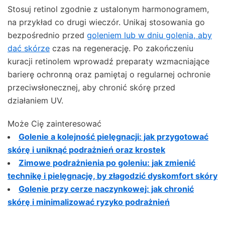
Stosuj retinol zgodnie z ustalonym harmonogramem,
na przykład co drugi wieczór. Unikaj stosowania go
bezpośrednio przed
goleniem lub w dniu golenia, aby
dać skórze
czas na regenerację. Po zakończeniu
kuracji retinolem wprowadź preparaty wzmacniające
barierę ochronną oraz pamiętaj o regularnej ochronie
przeciwsłonecznej, aby chronić skórę przed
działaniem UV.
Może Cię zainteresować
Golenie a kolejność pielęgnacji: jak przygotować
skórę i uniknąć podrażnień oraz krostek
Zimowe podrażnienia po goleniu: jak zmienić
technikę i pielęgnację, by złagodzić dyskomfort skóry
Golenie przy cerze naczynkowej: jak chronić
skórę i minimalizować ryzyko podrażnień