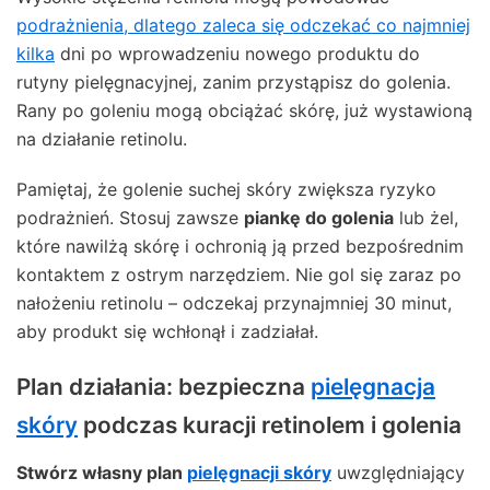
podrażnienia, dlatego zaleca się odczekać co najmniej
kilka
dni po wprowadzeniu nowego produktu do
rutyny pielęgnacyjnej, zanim przystąpisz do golenia.
Rany po goleniu mogą obciążać skórę, już wystawioną
na działanie retinolu.
Pamiętaj, że golenie suchej skóry zwiększa ryzyko
podrażnień. Stosuj zawsze
piankę do golenia
lub żel,
które nawilżą skórę i ochronią ją przed bezpośrednim
kontaktem z ostrym narzędziem. Nie gol się zaraz po
nałożeniu retinolu – odczekaj przynajmniej 30 minut,
aby produkt się wchłonął i zadziałał.
Plan działania: bezpieczna
pielęgnacja
skóry
podczas kuracji retinolem i golenia
Stwórz własny plan
pielęgnacji skóry
uwzględniający