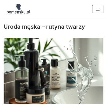
Skocz
do
Uroda męska – rutyna twarzy
treści