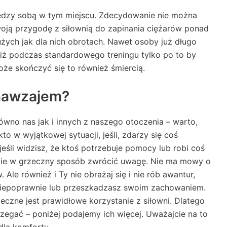
iędzy sobą w tym miejscu. Zdecydowanie nie można
oją przygodę z siłownią do zapinania ciężarów ponad
dużych jak dla nich obrotach. Nawet osoby już długo
 niż podczas standardowego treningu tylko po to by
e skończyć się to również śmiercią.
nawzajem?
ówno nas jak i innych z naszego otoczenia – warto,
o w wyjątkowej sytuacji, jeśli, zdarzy się coś
śli widzisz, że ktoś potrzebuje pomocy lub robi coś
sobie w grzeczny sposób zwrócić uwagę. Nie ma mowy o
Ale również i Ty nie obrażaj się i nie rób awantur,
ś niepoprawnie lub przeszkadzasz swoim zachowaniem.
ieczne jest prawidłowe korzystanie z siłowni. Dlatego
egać – poniżej podajemy ich więcej. Uważajcie na to