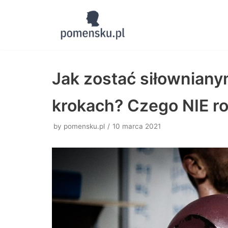
Skocz
do
treści
Jak zostać siłowniany
krokach? Czego NIE rob
by
pomensku.pl
10 marca 2021