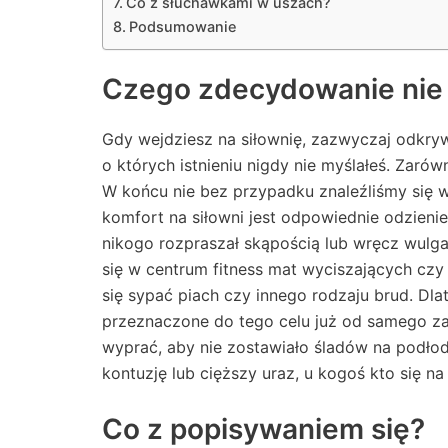
Co z słuchawkami w uszach?
Podsumowanie
Czego zdecydowanie nie 
Gdy wejdziesz na siłownię, zazwyczaj odkryw
o których istnieniu nigdy nie myślałeś. Zarów
W końcu nie bez przypadku znaleźliśmy się
komfort na siłowni jest odpowiednie odzienie
nikogo rozpraszał skąpością lub wręcz wulga
się w centrum fitness mat wyciszających czy
się sypać piach czy innego rodzaju brud. Dl
przeznaczone do tego celu już od samego zak
wyprać, aby nie zostawiało śladów na podł
kontuzję lub cięższy uraz, u kogoś kto się na
Co z popisywaniem się?