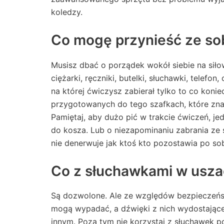
koledzy.
Co mogę przynieść ze sob
Musisz dbać o porządek wokół siebie na siło
ciężarki, ręczniki, butelki, słuchawki, telefon,
na której ćwiczysz zabierał tylko to co koni
przygotowanych do tego szafkach, które znaj
Pamiętaj, aby dużo pić w trakcie ćwiczeń, je
do kosza. Lub o niezapominaniu zabrania ze 
nie denerwuje jak ktoś kto pozostawia po sob
Co z słuchawkami w usz
Są dozwolone. Ale ze względów bezpieczeńs
mogą wypadać, a dźwięki z nich wydostające
innym. Poza tym nie korzystaj z słuchawek 