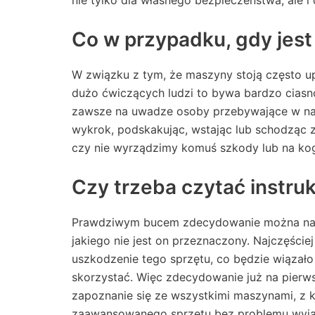
nie tylko dla własnego bezpieczeństwa, ale i
Co w przypadku, gdy jest
W związku z tym, że maszyny stoją często upc
dużo ćwiczących ludzi to bywa bardzo ciasno
zawsze na uwadze osoby przebywające w na
wykrok, podskakując, wstając lub schodząc 
czy nie wyrządzimy komuś szkody lub na ko
Czy trzeba czytać instru
Prawdziwym bucem zdecydowanie można naz
jakiego nie jest on przeznaczony. Najczęśc
uszkodzenie tego sprzętu, co będzie wiązało 
skorzystać. Więc zdecydowanie już na pierws
zapoznanie się ze wszystkimi maszynami, z kt
zaawansowanego sprzętu bez problemu wyjaśn