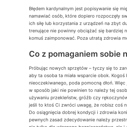
Błędem kardynalnym jest popisywanie się m
namawiać osób, które dopiero rozpoczęły sw
ich siłę lub korzystania z urządzeń na zbyt 
trenujące nie powinny obciążać się bardziej
komuś zaimponować. Poza utratą zdrowia moż
Co z pomaganiem sobie 
Próbując nowych sprzętów – tyczy się to zar
aby ta osoba ta miała wsparcie obok. Kogoś kt
nieoczekiwanego, poda pomocną dłoń. Więc je
w sposób jaki nie powinien to należy tej o
używaniu przekleństw, gróźb czy rękoczynów. 
jeśli to ktoś Ci zwróci uwagę, że robisz co
Do osiągnięcia dobrej kondycji i zdrowia kon
pewnych zasad zdecydowanie należy przestrz