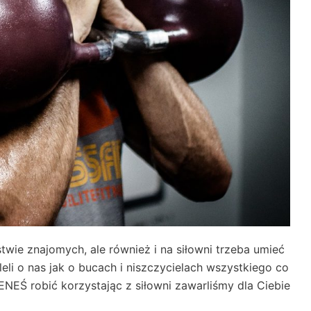
twie znajomych, ale również i na siłowni trzeba umieć
leli o nas jak o bucach i niszczycielach wszystkiego co
EŚ robić korzystając z siłowni zawarliśmy dla Ciebie