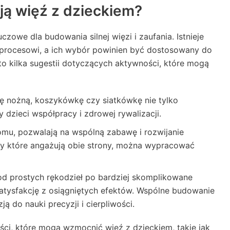
ją więź z dzieckiem?
zowe dla budowania silnej więzi i zaufania. Istnieje
 procesowi, a ich wybór powinien być dostosowany do
to kilka sugestii dotyczących aktywności, które mogą
kę nożną, koszykówkę czy siatkówkę nie tylko
 dzieci współpracy i zdrowej rywalizacji.
omu, pozwalają na wspólną zabawę i rozwijanie
gry które angażują obie strony, można wypracować
od prostych rękodzieł po bardziej skomplikowane
satysfakcję z osiągniętych efektów. Wspólne budowanie
ą do nauki precyzji i cierpliwości.
ci, które mogą wzmocnić więź z dzieckiem, takie jak