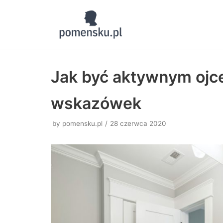
Skocz
do
treści
Jak być aktywnym ojc
wskazówek
by
pomensku.pl
28 czerwca 2020